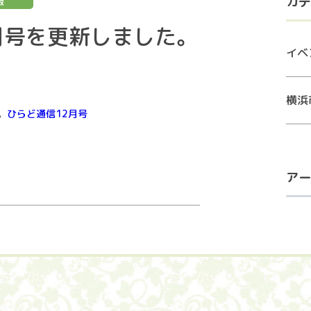
カテ
報
月号を更新しました。
イベ
横浜
。
ひらど通信12月号
アー