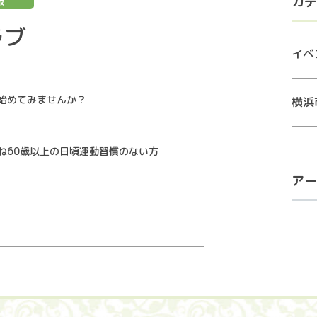
カテ
報
ラブ
イベ
始めてみませんか？
横浜
ね60歳以上の日頃運動習慣のない方
アー