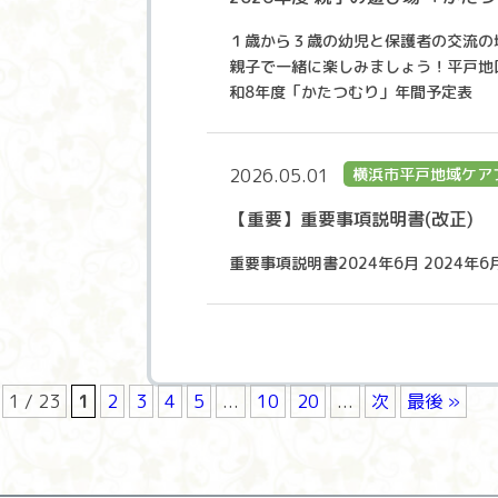
１歳から３歳の幼児と保護者の交流の
親子で一緒に楽しみましょう！平戸地
和8年度「かたつむり」年間予定表
2026.05.01
横浜市平戸地域ケア
【重要】重要事項説明書(改正)
重要事項説明書2024年6月 2024
1 / 23
1
2
3
4
5
...
10
20
...
次
最後 »