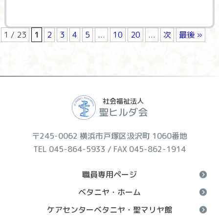
1 / 23
1
2
3
4
5
...
10
20
...
次
最後 »
社会福祉法人
聖ヒルダ会
〒245-0062 横浜市戸塚区汲沢町 1060番地
TEL 045-864-5933 / FAX 045-862-1914
職員専用ページ
ベタニヤ・ホーム
ケアセンターベタニヤ・聖マリヤ館