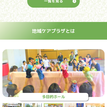
2025.12.25
一覧を見る
イベント・情報
横浜市平戸地域ケアプラザ
令和7年度 親子のふれあい広場「平戸っこ」
ひらど通信2026年1月号を更新しました。
2025.04.14
2025.12.13
イベント・情報
横浜市平戸地域ケアプラザ
地域ケアプラザとは
ゆるやかヨガクラブ
ひらど通信２０２５年１２月号を更新しました。
2025.01.22
イベント・情報
親子でふれあい！ベビーマッサージ
2025.01.22
イベント・情報
ストレス解消「みんなの座禅講座」
2025.01.22
イベント・情報
多目的ホール
パパの子育て応援します！「とつかパパ楽の会（TPR）」