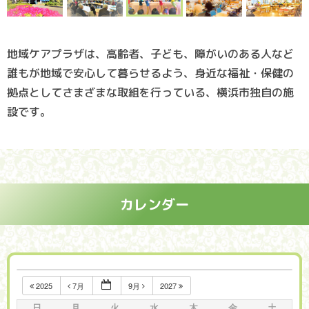
2024.12.02
イベント・情報
影絵鑑賞会
地域ケアプラザは、高齢者、子ども、障がいのある人など
2024.09.22
誰もが地域で安心して暮らせるよう、身近な福祉・保健の
イベント・情報
拠点としてさまざまな取組を行っている、横浜市独自の施
権利擁護普及啓発事業「学べる平戸」終活講座
設です。
カレンダー
2025
7月
9月
2027
日
月
火
水
木
金
土